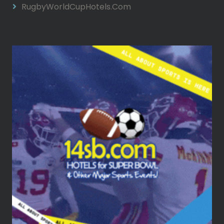
RugbyWorldCupHotels.com