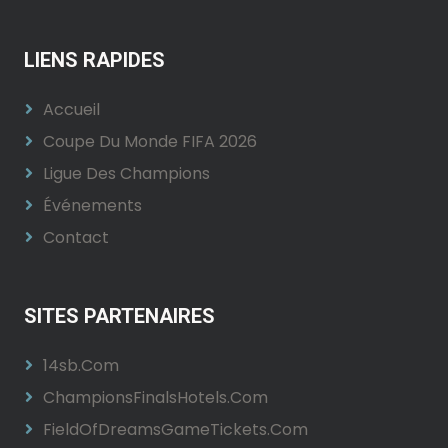
LIENS RAPIDES
Accueil
Coupe Du Monde FIFA 2026
Ligue Des Champions
Événements
Contact
SITES PARTENAIRES
14sb.com
ChampionsFinalsHotels.com
FieldOfDreamsGameTickets.com