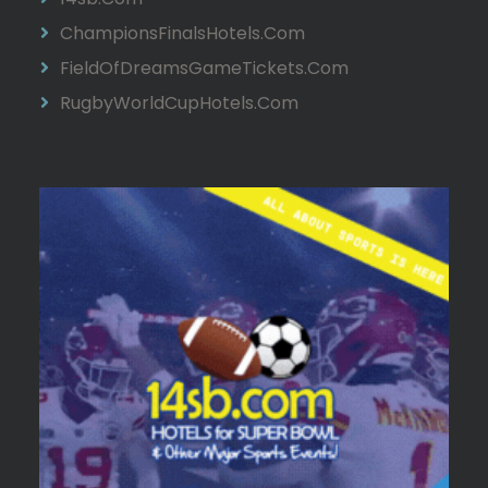
ChampionsFinalsHotels.com
FieldOfDreamsGameTickets.com
RugbyWorldCupHotels.com