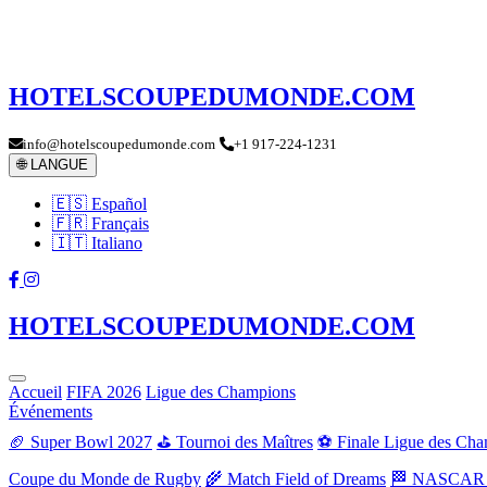
HOTELSCOUPEDUMONDE.COM
info@hotelscoupedumonde.com
+1 917-224-1231
🌐 LANGUE
🇪🇸 Español
🇫🇷 Français
🇮🇹 Italiano
HOTELSCOUPEDUMONDE.COM
Accueil
FIFA 2026
Ligue des Champions
Événements
🏈 Super Bowl 2027
⛳ Tournoi des Maîtres
⚽ Finale Ligue des Ch
Coupe du Monde de Rugby
🌾 Match Field of Dreams
🏁 NASCAR 