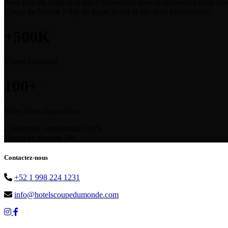
Avec plus de vingt-cinq ans d’expérience dans la connexion entre fans 
Coupe du Monde FIFA au Super Bowl et aux Jeux Olympiques.
+500K
Visites annuelles
100+
Villes hôtes disponibles
Couverture continentale
100%
Temps de réponse
24h
Contactez-nous
+52 1 998 224 1231
info@hotelscoupedumonde.com