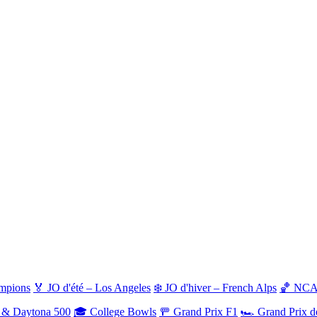
ampions
🏅 JO d'été – Los Angeles
❄️ JO d'hiver – French Alps
🏀 NCAA
& Daytona 500
🎓 College Bowls
🚥 Grand Prix F1
🏎️ Grand Prix 