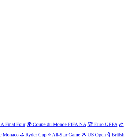
 Final Four
🌍 Coupe du Monde FIFA NA
🏆 Euro UEFA
🏉
de Monaco
⛳ Ryder Cup
⭐ All-Star Game
🎾 US Open
🏌️ British