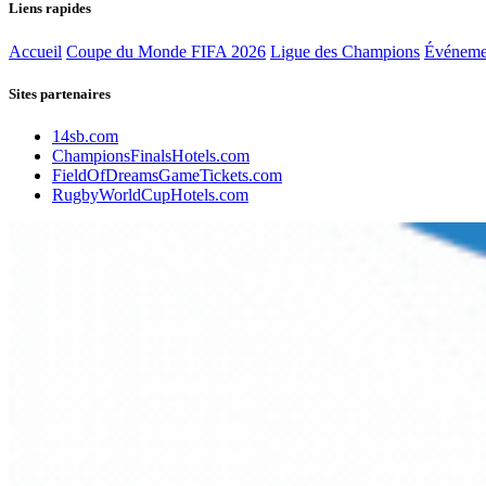
Liens rapides
Accueil
Coupe du Monde FIFA 2026
Ligue des Champions
Événeme
Sites partenaires
14sb.com
ChampionsFinalsHotels.com
FieldOfDreamsGameTickets.com
RugbyWorldCupHotels.com