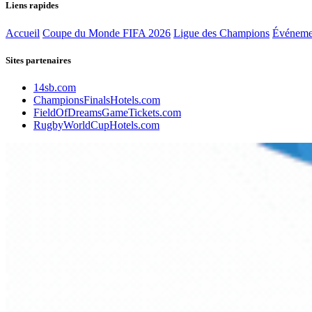
Liens rapides
Accueil
Coupe du Monde FIFA 2026
Ligue des Champions
Événeme
Sites partenaires
14sb.com
ChampionsFinalsHotels.com
FieldOfDreamsGameTickets.com
RugbyWorldCupHotels.com