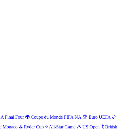
 Final Four
🌍 Coupe du Monde FIFA NA
🏆 Euro UEFA
🏉
de Monaco
⛳ Ryder Cup
⭐ All-Star Game
🎾 US Open
🏌️ British