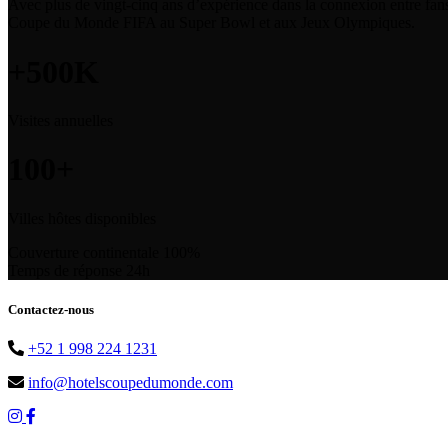
Avec plus de vingt-cinq ans d’expérience dans la connexion entre fans 
Coupe du Monde FIFA au Super Bowl et aux Jeux Olympiques.
+500K
Visites annuelles
100+
Villes hôtes disponibles
Couverture continentale
100%
Temps de réponse
24h
Contactez-nous
+52 1 998 224 1231
info@hotelscoupedumonde.com