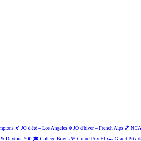
ampions
🏅 JO d'été – Los Angeles
❄️ JO d'hiver – French Alps
🏀 NCAA
& Daytona 500
🎓 College Bowls
🚥 Grand Prix F1
🏎️ Grand Prix 