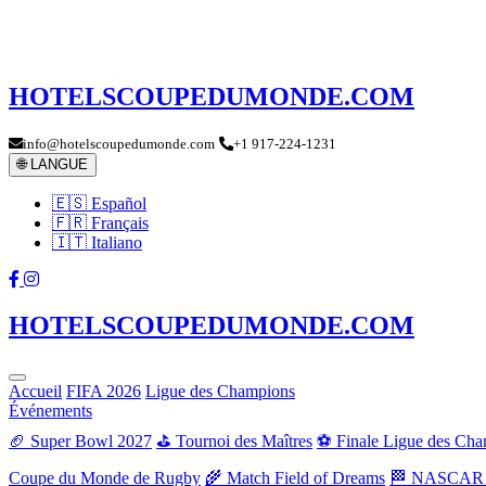
HOTELSCOUPEDUMONDE.COM
info@hotelscoupedumonde.com
+1 917-224-1231
🌐 LANGUE
🇪🇸 Español
🇫🇷 Français
🇮🇹 Italiano
HOTELSCOUPEDUMONDE.COM
Accueil
FIFA 2026
Ligue des Champions
Événements
🏈 Super Bowl 2027
⛳ Tournoi des Maîtres
⚽ Finale Ligue des Ch
Coupe du Monde de Rugby
🌾 Match Field of Dreams
🏁 NASCAR 