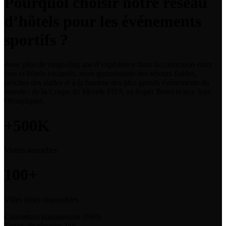
Pourquoi choisir notre réseau
d’hôtels pour les événements
sportifs ?
Avec plus de vingt-cinq ans d’expérience dans la connexion entre
fans et hôtels exclusifs, nous garantissons des séjours fiables,
proches des stades et à la hauteur des plus grands événements du
monde : de la Coupe du Monde FIFA au Super Bowl et aux Jeux
Olympiques.
+500K
Visites annuelles
100+
Villes hôtes disponibles
Couverture continentale
100%
Temps de réponse
24h