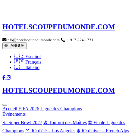
HOTELSCOUPEDUMONDE.COM
info@hotelscoupedumonde.com
+1 917-224-1231
🌐 LANGUE
🇪🇸 Español
🇫🇷 Français
🇮🇹 Italiano
HOTELSCOUPEDUMONDE.COM
Accueil
FIFA 2026
Ligue des Champions
Événements
🏈 Super Bowl 2027
⛳ Tournoi des Maîtres
⚽ Finale Ligue des
Champions
🏅 JO d'été – Los Angeles
❄️ JO d'hiver – French Alps