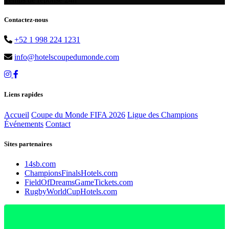
Contactez-nous
+52 1 998 224 1231
info@hotelscoupedumonde.com
Liens rapides
Accueil
Coupe du Monde FIFA 2026
Ligue des Champions
Événements
Contact
Sites partenaires
14sb.com
ChampionsFinalsHotels.com
FieldOfDreamsGameTickets.com
RugbyWorldCupHotels.com