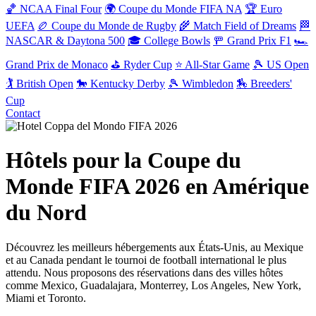
🏀 NCAA Final Four
🌍 Coupe du Monde FIFA NA
🏆 Euro
UEFA
🏉 Coupe du Monde de Rugby
🌾 Match Field of Dreams
🏁
NASCAR & Daytona 500
🎓 College Bowls
🚥 Grand Prix F1
🏎️
Grand Prix de Monaco
⛳ Ryder Cup
⭐ All-Star Game
🎾 US Open
🏌️ British Open
🐎 Kentucky Derby
🎾 Wimbledon
🏇 Breeders'
Cup
Contact
Hôtels pour la Coupe du
Monde FIFA 2026 en Amérique
du Nord
Découvrez les meilleurs hébergements aux États-Unis, au Mexique
et au Canada pendant le tournoi de football international le plus
attendu. Nous proposons des réservations dans des villes hôtes
comme Mexico, Guadalajara, Monterrey, Los Angeles, New York,
Miami et Toronto.