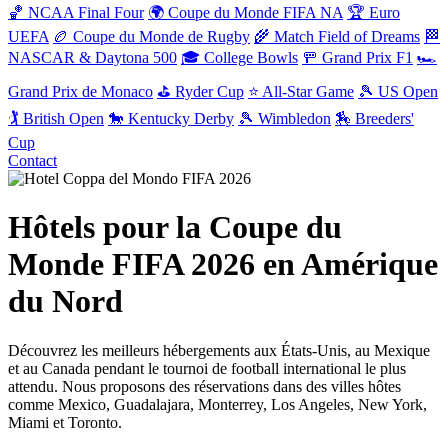
🏀 NCAA Final Four
🌍 Coupe du Monde FIFA NA
🏆 Euro
UEFA
🏉 Coupe du Monde de Rugby
🌾 Match Field of Dreams
🏁
NASCAR & Daytona 500
🎓 College Bowls
🚥 Grand Prix F1
🏎️
Grand Prix de Monaco
⛳ Ryder Cup
⭐ All-Star Game
🎾 US Open
🏌️ British Open
🐎 Kentucky Derby
🎾 Wimbledon
🏇 Breeders'
Cup
Contact
Hôtels pour la Coupe du
Monde FIFA 2026 en Amérique
du Nord
Découvrez les meilleurs hébergements aux États-Unis, au Mexique
et au Canada pendant le tournoi de football international le plus
attendu. Nous proposons des réservations dans des villes hôtes
comme Mexico, Guadalajara, Monterrey, Los Angeles, New York,
Miami et Toronto.