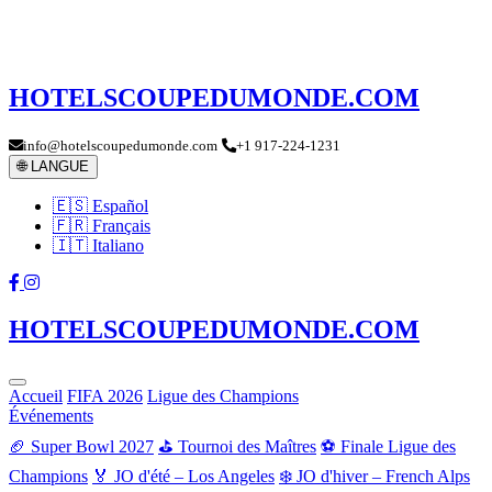
HOTELSCOUPEDUMONDE.COM
info@hotelscoupedumonde.com
+1 917-224-1231
🌐 LANGUE
🇪🇸 Español
🇫🇷 Français
🇮🇹 Italiano
HOTELSCOUPEDUMONDE.COM
Accueil
FIFA 2026
Ligue des Champions
Événements
🏈 Super Bowl 2027
⛳ Tournoi des Maîtres
⚽ Finale Ligue des
Champions
🏅 JO d'été – Los Angeles
❄️ JO d'hiver – French Alps