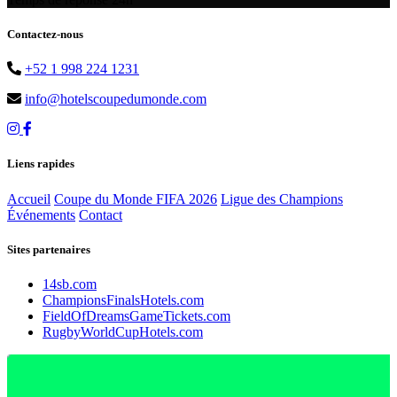
Contactez-nous
+52 1 998 224 1231
info@hotelscoupedumonde.com
Liens rapides
Accueil
Coupe du Monde FIFA 2026
Ligue des Champions
Événements
Contact
Sites partenaires
14sb.com
ChampionsFinalsHotels.com
FieldOfDreamsGameTickets.com
RugbyWorldCupHotels.com