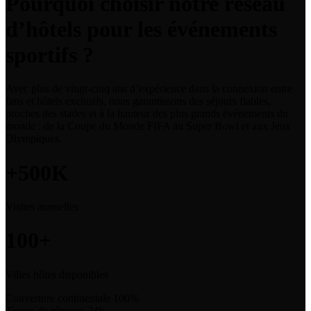
Pourquoi choisir notre réseau
d’hôtels pour les événements
sportifs ?
Avec plus de vingt-cinq ans d’expérience dans la connexion entre
fans et hôtels exclusifs, nous garantissons des séjours fiables,
proches des stades et à la hauteur des plus grands événements du
monde : de la Coupe du Monde FIFA au Super Bowl et aux Jeux
Olympiques.
+500K
Visites annuelles
100+
Villes hôtes disponibles
Couverture continentale
100%
Temps de réponse
24h