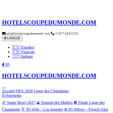
HOTELSCOUPEDUMONDE.COM
info@hotelscoupedumonde.com
+1 917-224-1231
🌐 LANGUE
🇪🇸 Español
🇫🇷 Français
🇮🇹 Italiano
HOTELSCOUPEDUMONDE.COM
Accueil
FIFA 2026
Ligue des Champions
Événements
🏈 Super Bowl 2027
⛳ Tournoi des Maîtres
⚽ Finale Ligue des
Champions
🏅 JO d'été – Los Angeles
❄️ JO d'hiver – French Alps