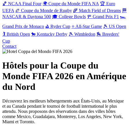
🏀 NCAA Final Four
🌍 Coupe du Monde FIFA NA
🏆 Euro
UEFA
🏉 Coupe du Monde de Rugby
🌾 Match Field of Dreams
🏁
NASCAR & Daytona 500
🎓 College Bowls
🚥 Grand Prix F1
🏎️
Grand Prix de Monaco
⛳ Ryder Cup
⭐ All-Star Game
🎾 US Open
🏌️ British Open
🐎 Kentucky Derby
🎾 Wimbledon
🏇 Breeders'
Cup
Contact
Hôtels pour la Coupe du
Monde FIFA 2026 en Amérique
du Nord
Découvrez les meilleurs hébergements aux États-Unis, au Mexique
et au Canada pendant le tournoi de football international le plus
attendu. Nous proposons des réservations dans des villes hôtes
comme Mexico, Guadalajara, Monterrey, Los Angeles, New York,
Miami et Toronto.