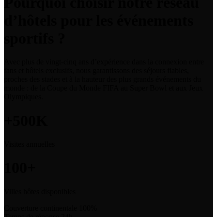
Pourquoi choisir notre réseau
d’hôtels pour les événements
sportifs ?
Avec plus de vingt-cinq ans d’expérience dans la connexion entre
fans et hôtels exclusifs, nous garantissons des séjours fiables,
proches des stades et à la hauteur des plus grands événements du
monde : de la Coupe du Monde FIFA au Super Bowl et aux Jeux
Olympiques.
+500K
Visites annuelles
100+
Villes hôtes disponibles
Couverture continentale
100%
Temps de réponse
24h