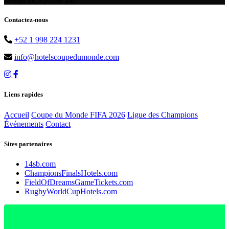
Contactez-nous
+52 1 998 224 1231
info@hotelscoupedumonde.com
Liens rapides
Accueil
Coupe du Monde FIFA 2026
Ligue des Champions
Événements
Contact
Sites partenaires
14sb.com
ChampionsFinalsHotels.com
FieldOfDreamsGameTickets.com
RugbyWorldCupHotels.com