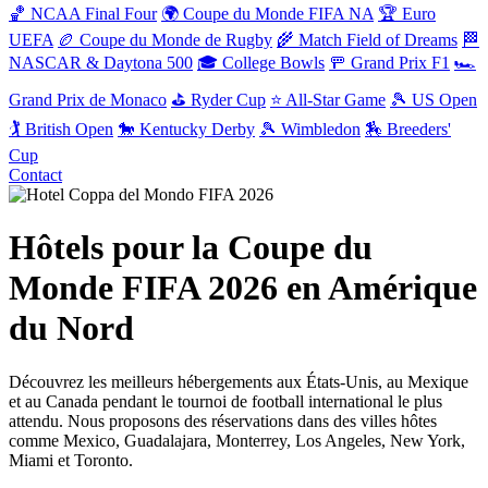
🏀 NCAA Final Four
🌍 Coupe du Monde FIFA NA
🏆 Euro
UEFA
🏉 Coupe du Monde de Rugby
🌾 Match Field of Dreams
🏁
NASCAR & Daytona 500
🎓 College Bowls
🚥 Grand Prix F1
🏎️
Grand Prix de Monaco
⛳ Ryder Cup
⭐ All-Star Game
🎾 US Open
🏌️ British Open
🐎 Kentucky Derby
🎾 Wimbledon
🏇 Breeders'
Cup
Contact
Hôtels pour la Coupe du
Monde FIFA 2026 en Amérique
du Nord
Découvrez les meilleurs hébergements aux États-Unis, au Mexique
et au Canada pendant le tournoi de football international le plus
attendu. Nous proposons des réservations dans des villes hôtes
comme Mexico, Guadalajara, Monterrey, Los Angeles, New York,
Miami et Toronto.