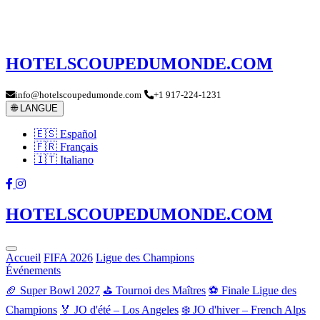
HOTELSCOUPEDUMONDE.COM
info@hotelscoupedumonde.com
+1 917-224-1231
🌐 LANGUE
🇪🇸 Español
🇫🇷 Français
🇮🇹 Italiano
HOTELSCOUPEDUMONDE.COM
Accueil
FIFA 2026
Ligue des Champions
Événements
🏈 Super Bowl 2027
⛳ Tournoi des Maîtres
⚽ Finale Ligue des
Champions
🏅 JO d'été – Los Angeles
❄️ JO d'hiver – French Alps