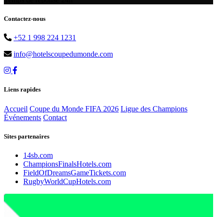
Contactez-nous
+52 1 998 224 1231
info@hotelscoupedumonde.com
Liens rapides
Accueil
Coupe du Monde FIFA 2026
Ligue des Champions
Événements
Contact
Sites partenaires
14sb.com
ChampionsFinalsHotels.com
FieldOfDreamsGameTickets.com
RugbyWorldCupHotels.com