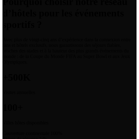
Pourquoi choisir notre réseau
d’hôtels pour les événements
sportifs ?
Avec plus de vingt-cinq ans d’expérience dans la connexion entre
fans et hôtels exclusifs, nous garantissons des séjours fiables,
proches des stades et à la hauteur des plus grands événements du
monde : de la Coupe du Monde FIFA au Super Bowl et aux Jeux
Olympiques.
+500K
Visites annuelles
100+
Villes hôtes disponibles
Couverture continentale
100%
Temps de réponse
24h