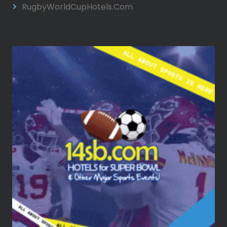
RugbyWorldCupHotels.com