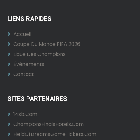
LIENS RAPIDES
Accueil
Coupe Du Monde FIFA 2026
Ligue Des Champions
Événements
Contact
SITES PARTENAIRES
14sb.com
ChampionsFinalsHotels.com
FieldOfDreamsGameTickets.com